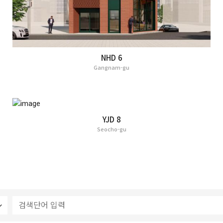
NHD 6
Gangnam-gu
YJD 8
Seocho-gu