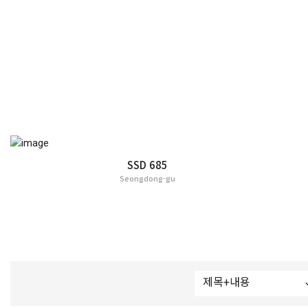
SSD 685
Seongdong-gu